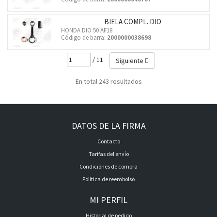
BIELA COMPL. DIO
HONDA DIO 50 AF18
Código de barra:
2000000038698
/ 11
Siguiente
En total 243 resultados
DATOS DE LA FIRMA
Contacto
Tarifas del envío
Condiciones de compra
Política de reembolso
MI PERFIL
Historial de pedido