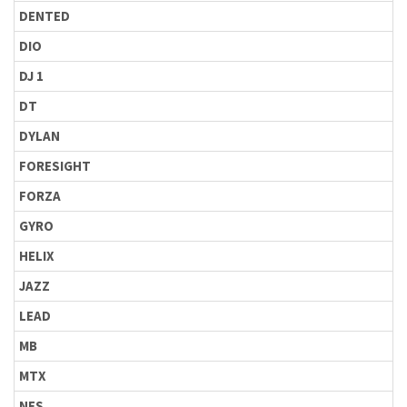
DENTED
DIO
DJ 1
DT
DYLAN
FORESIGHT
FORZA
GYRO
HELIX
JAZZ
LEAD
MB
MTX
NES