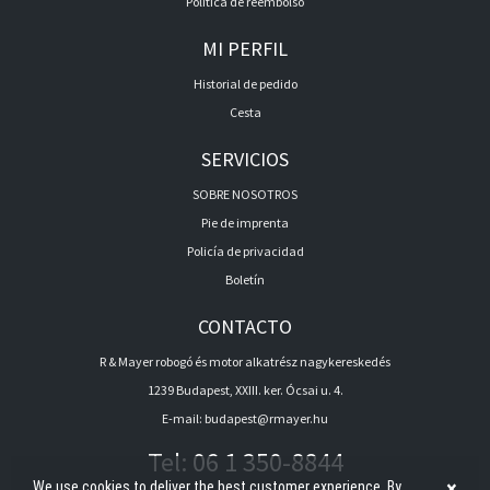
Política de reembolso
MI PERFIL
Historial de pedido
Cesta
SERVICIOS
SOBRE NOSOTROS
Pie de imprenta
Policía de privacidad
Boletín
CONTACTO
R & Mayer robogó és motor alkatrész nagykereskedés
1239 Budapest, XXIII. ker. Ócsai u. 4.
E-mail:
budapest@rmayer.hu
Tel:
06 1 350-8844
×
We use cookies to deliver the best customer experience. By