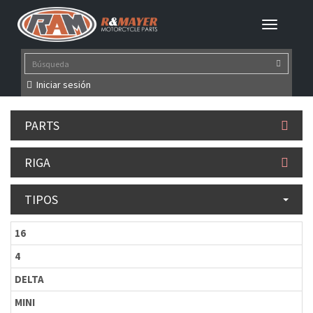
Iniciar sesión
PARTS
RIGA
TIPOS
16
4
DELTA
MINI