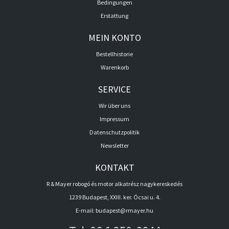
Bedingungen
Erstattung
MEIN KONTO
Bestellhistorie
Warenkorb
SERVICE
Wir über uns
Impressum
Datenschutzpolitik
Newsletter
KONTAKT
R & Mayer robogó és motor alkatrész nagykereskedés
1239 Budapest, XXIII. ker. Ócsai u. 4.
E-mail:
budapest@rmayer.hu